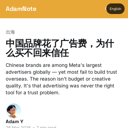
AdamNote
English
出海
中国品牌花了广告费，为什
么买不回来信任
Chinese brands are among Meta's largest
advertisers globally — yet most fail to build trust
overseas. The reason isn't budget or creative
quality. It's that advertising was never the right
tool for a trust problem.
Adam Y
26 Mar 2026
•
7 min read